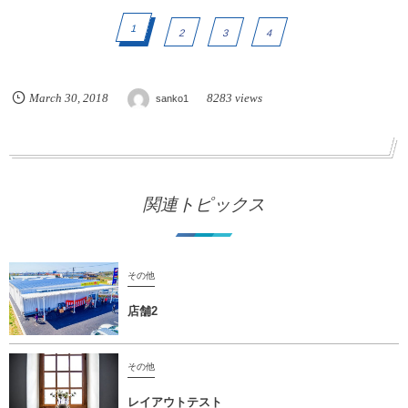
1
2
3
4
March
30
,
2018
8283 views
sanko1
関連トピックス
その他
店舗2
その他
レイアウトテスト