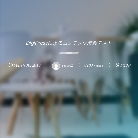
DigiPressによるコンテンツ装飾テスト
March
30
,
2018
8283 views
sanko1
約18分