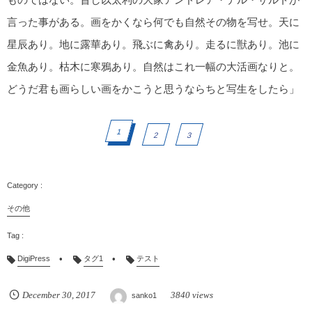
言った事がある。画をかくなら何でも自然その物を写せ。天に
星辰あり。地に露華あり。飛ぶに禽あり。走るに獣あり。池に
金魚あり。枯木に寒鴉あり。自然はこれ一幅の大活画なりと。
どうだ君も画らしい画をかこうと思うならちと写生をしたら」
1
2
3
その他
DigiPress
タグ1
テスト
December
30
,
2017
3840 views
sanko1