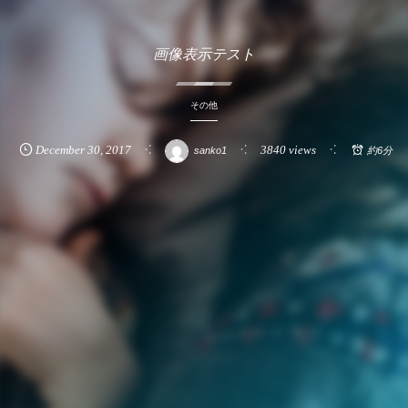
画像表示テスト
その他
December
30
,
2017
3840 views
sanko1
約6分