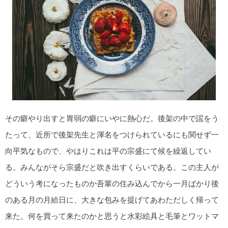
その癖やり出すと胃弱の癖にいやに熱心だ。後架の中で謡をう
たって、近所で後架先生と渾名をつけられているにも関せず一
向平気なもので、やはりこれは平の宗盛にて候を繰返してい
る。みんながそら宗盛だと吹き出すくらいである。この主人が
どういう考になったものか吾輩の住み込んでから一月ばかり後
のある月の月給日に、大きな包みを提げてあわただしく帰って
来た。何を買って来たのかと思うと水彩絵具と毛筆とワットマ