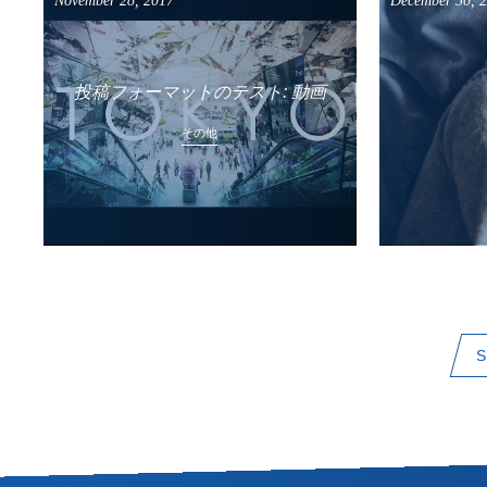
December
30
,
November
28
,
2017
投稿フォーマットのテスト: 動画
その他
S