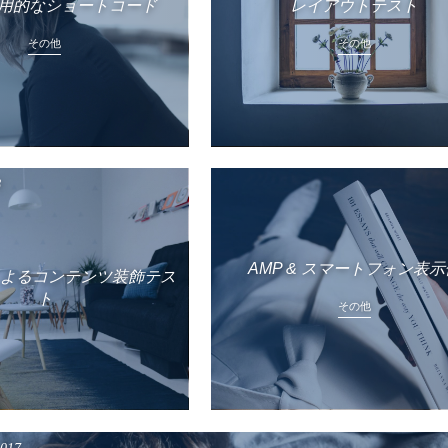
用的なショートコード
レイアウトテスト
その他
その他
8
AMP & スマートフォン表示
essによるコンテンツ装飾テス
ト
その他