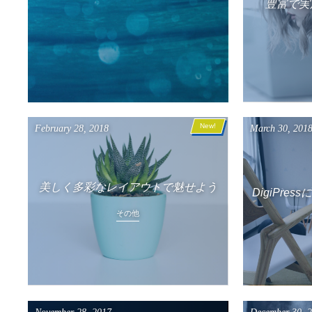
豊富で実
New!
March
30
,
201
February
28
,
2018
美しく多彩なレイアウトで魅せよう
DigiPr
その他