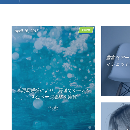
Point!
April
16
,
2018
豊富なアー
ィジェット
非同期通信により、高速でシームレ
スなページ遷移を実現
その他