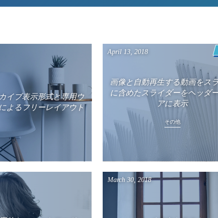
April
13
,
2018
画像と自動再生する動画をス
に含めたスライダーをヘッダ
カイブ表示形式と専用ウ
アに表示
によるフリーレイアウト
その他
March
30
,
2018