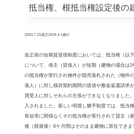
抵当権、根抵当権設定後の
2003.7.25成立2004.4.1施行
改正前の短期賃貸借制度においては、抵当権（以
について、借主（賃借人）が短期（建物の場合は3
の抵当権が実行され物件が競売落札された（物件
落人）に対し残存契約期間の賃借や敷金返還請求
買受人に対しそれらの主張ができなくなりました
入されました。新しい明渡し猶予制度では、抵当
長短等に関係なくその抵当権が実行されて貸主（
後（競落後）6ケ月間はそのまま建物に居住できま