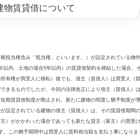
建物賃貸借について
下根抵当権含み「抵当権」といいます。）が設定されている物
年以内、土地の場合5年以内）の賃貸借契約を締結した場合、
の所有権が買受人に移転）後でも、借主（賃借人）は買受人（
ができるものでしたが、今回の法律改正により借主（賃借人）
。短期賃貸借制度が廃止され、新たに建物の明渡し猶予制度が
権が設定されている建物の借主（賃借人）は、その賃貸借期間
家主）がかかわった場合であっても新たな貸主（家主）の買受
す。この猶予期間中は買受人に賃料相当額を支払う事になりま