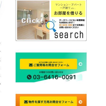
件
そ
競
は
導
の
け