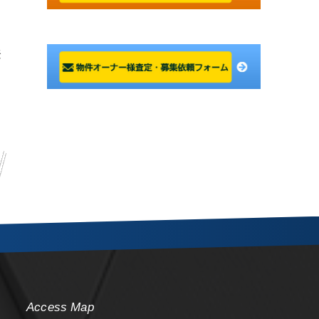
登
Access Map