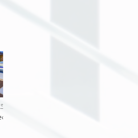
その他
その他
その他1
十分大きな声でそれを口に出せば、
いつもませて聞こえる; スーパーカリ
フラジリスティックエクスピ...