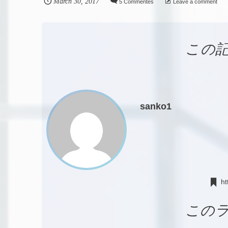
March
30
,
2017
5 Commentes
Leave a comment
この
sanko1
ht
この